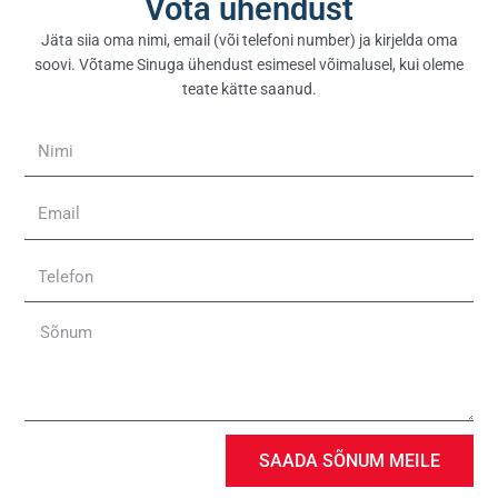
Võta ühendust
Jäta siia oma nimi, email (või telefoni number) ja kirjelda oma
soovi. Võtame Sinuga ühendust esimesel võimalusel, kui oleme
teate kätte saanud.
Nimi
Email
Telefon
Sõnum
SAADA SÕNUM MEILE