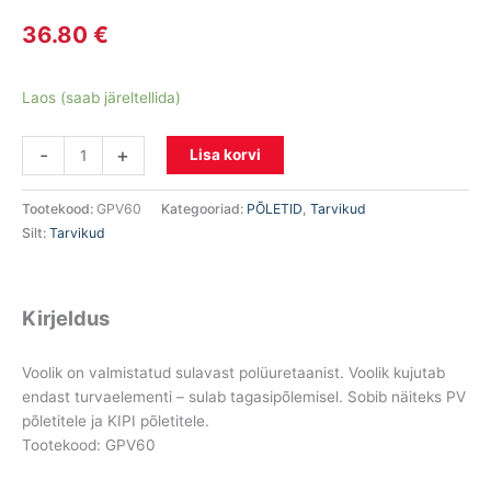
36.80
€
Laos (saab järeltellida)
-
+
Lisa korvi
Tootekood:
GPV60
Kategooriad:
PÕLETID
,
Tarvikud
Silt:
Tarvikud
Kirjeldus
Voolik on valmistatud sulavast polüuretaanist. Voolik kujutab
endast turvaelementi – sulab tagasipõlemisel. Sobib näiteks PV
põletitele ja KIPI põletitele.
Tootekood: GPV60