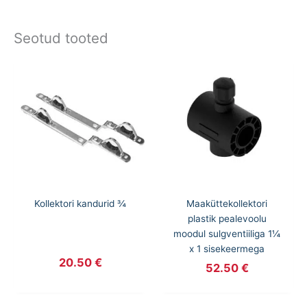
Seotud tooted
Kollektori kandurid ¾
Maaküttekollektori
plastik pealevoolu
moodul sulgventiiliga 1¼
x 1 sisekeermega
20.50
€
52.50
€