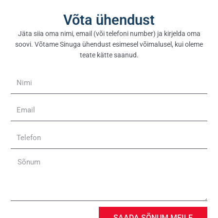
Võta ühendust
Jäta siia oma nimi, email (või telefoni number) ja kirjelda oma
soovi. Võtame Sinuga ühendust esimesel võimalusel, kui oleme
teate kätte saanud.
Nimi
Email
Telefon
Sõnum
SAADA SÕNUM MEILE