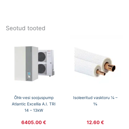
Seotud tooted
Õhk-vesi soojuspump
Isoleeritud vasktoru ¼ –
Atlantic Excellia A.I. TRI
⅜
14 – 13kW
6405.00
€
12.60
€