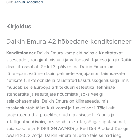
Silt:
Jahutuseadmed
Kirjeldus
Daikin Emura 42 hõbedane konditsioneer
Konditsioneer
Daikin Emura komplekt seinale kinnitatavat
siseseadet, kaugjuhtimispulti ja välisosast. Iga osa järgib Daikini
disainifilosoofiat. Sellel 3. põlvkonna Daikin Emural on
tähelepanuväärne disain pehmete varjujoonte, täiendavate
nutikate funktsioonide ja täiustatud kasutuskogemusega, mis
muudab selle Euroopa arhitektuuri esteetika, tehniliste
standardite ja kasutajate nõudmiste jaoks veelgi
asjakohasemaks. Daikin Emura on kliimaseade, mis
tasakaalustab täiuslikult vormi ja funktsiooni. Täielikult
projekteeritud ja projekteeritud majasiseselt. Kaunis ja
intelligentne
disain
, mis sobib teie interjööriga: tipptasemel,
kuid soodne ja iF DESIGN AWARDi ja Red Dot Product Design
Award 2022 võitja. Daikin Emura muudab teie seinad isegi