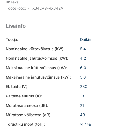
uhkeks.
Tootekood: FTXJ42AS-RXJ42A
Lisainfo
Tootja:
Daikin
Nominaalne küttevõimsus (kW):
5.4
Nominaalne jahutusvõimsus (kW):
4.2
Maksimaalne küttevõimsus (kW):
6.0
Maksimaalne jahutusvõimsus (kW):
5.0
El. toide (V):
230
Kaitsme suurus (A):
13
Müratase siseosa (dB):
21
Müratase väliseosa (dB):
48
Torustiku mõõt (tolli):
¼ / ½