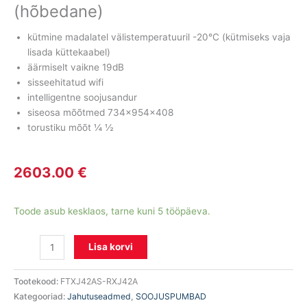
(hõbedane)
kütmine madalatel välistemperatuuril -20°C (kütmiseks vaja
lisada küttekaabel)
äärmiselt vaikne 19dB
sisseehitatud wifi
intelligentne soojusandur
siseosa mõõtmed 734x954x408
torustiku mõõt ¼ ½
2603.00
€
Toode asub kesklaos, tarne kuni 5 tööpäeva.
Lisa korvi
Tootekood:
FTXJ42AS-RXJ42A
Kategooriad:
Jahutuseadmed
,
SOOJUSPUMBAD