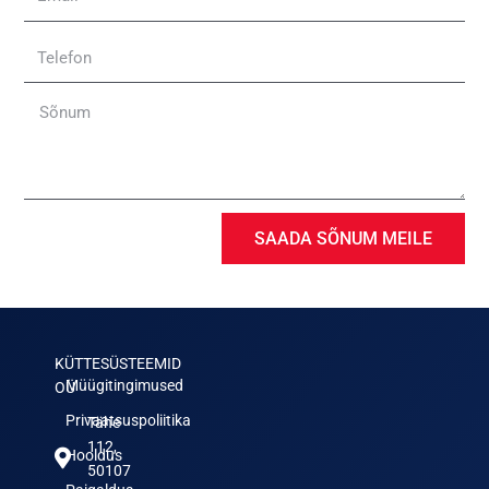
Telefon
Sõnum
SAADA SÕNUM MEILE
KÜTTESÜSTEEMID
Müügitingimused
OÜ
Privaatsuspoliitika
Tähe
112,
Hooldus
50107