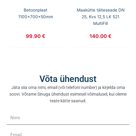
Betoonplaat
Maakütte täiteseade DN
1100x700x50mm
25, Kvs 12,5 LK 521
MultiFill
99.90
€
140.00
€
Võta ühendust
Jäta siia oma nimi, email (või telefoni number) ja kirjelda oma
soovi. Võtame Sinuga ühendust esimesel võimalusel, kui oleme
teate kätte saanud.
Nimi
Email