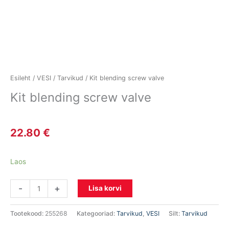
Esileht
/
VESI
/
Tarvikud
/ Kit blending screw valve
Kit blending screw valve
22.80
€
Laos
-
+
Lisa korvi
Tootekood:
255268
Kategooriad:
Tarvikud
,
VESI
Silt:
Tarvikud