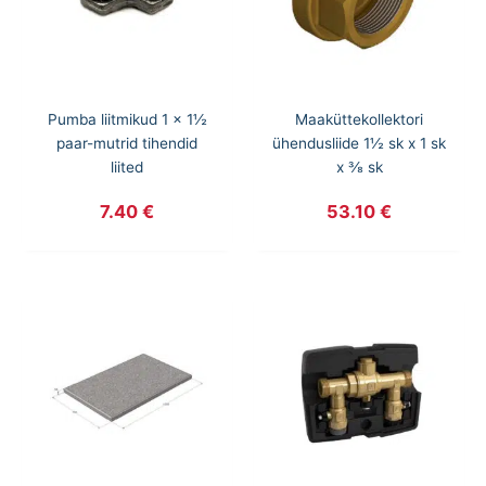
Pumba liitmikud 1 x 1½
Maaküttekollektori
paar-mutrid tihendid
ühendusliide 1½ sk x 1 sk
liited
x ⅜ sk
7.40
€
53.10
€